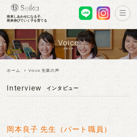
せいかグループ
メニ
将来しあわせになる子、
将来伸びていく子を育てる
Voice
先輩の声
ホーム
Voice 先輩の声
Interview
インタビュー
岡本良子 先生（パート職員）