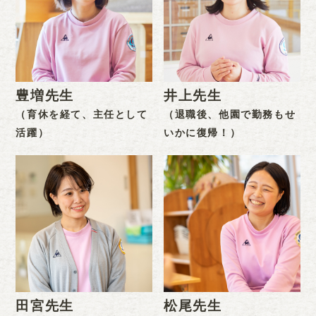
豊増先生
井上先生
（育休を経て、主任として
（退職後、他園で勤務もせ
活躍）
いかに復帰！）
田宮先生
松尾先生