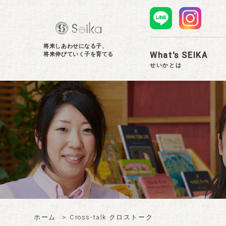
せいかグループ
将来しあわせになる子、
What's SEIKA
将来伸びていく子を育てる
せいかとは
ホーム
Cross-talk クロストーク