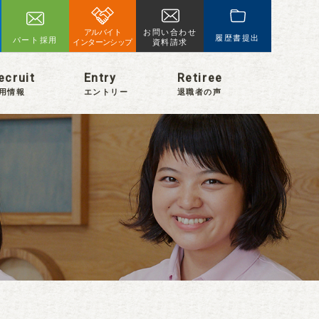
アルバイト
お問い合わせ
履歴書提出
パート採用
インターンシップ
資料請求
ecruit
Entry
Retiree
用情報
エントリー
退職者の声