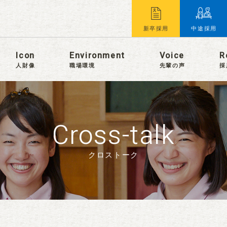
新卒採用
中途採用
Icon
Environment
Voice
R
人財像
職場環境
先輩の声
採
Cross-talk
クロストーク